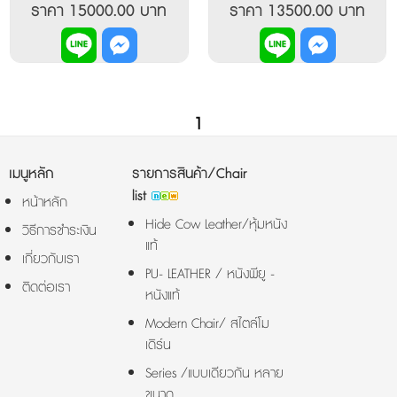
ด้วยหนังแบบเดียวกันกับ
แขน และขาห้าแฉกเป็นอลูมิ
ราคา 15000.00 บาท
ราคา 13500.00 บาท
ตัวเบาะ หุ้มด้วยหนังPU
เนียมขึ้นรูปปัดเงา ปรับเอน
สีดำ ปรับเอนหลัง พร้อม
หลัง และล็อคการเอน
ล็อคได้ทุกการเอนในแต่ละระ
ระหว่างทางได้ทุกระดับ
ดับนั้นๆ ปรับระดับด้วยไฮ
ปรับระดับที่นั่ง แกนไฮโดร
โดรลิค
ลิค
1
เมนูหลัก
รายการสินค้า/Chair
list
หน้าหลัก
Hide Cow Leather/หุ้มหนัง
วิธีการชำระเงิน
แท้
เกี่ยวกับเรา
PU- LEATHER / หนังพียู -
ติดต่อเรา
หนังแท้
Modern Chair/ สไตล์โม
เดิร์น
Series /แบบเดียวกัน หลาย
ขนาด