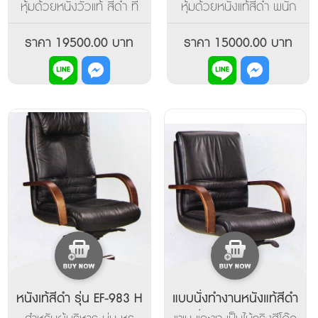
หุ้มด้วยหนังวัวแท้ สีดำ ที่
หุ้มด้วยหนังแท้สีดำ พนัก
เท้าแขน ขารองรับเป็นไม้แท้สี
พิงกลาง โครงขาเป็นไม้แท้สี
โอ๊ครองรับน้ำหนักได้ดี (In
โอ๊ค
ราคา 19500.00 บาท
ราคา 15000.00 บาท
Stock)
หนังเท้สีดำ รุ่น EF-983 H
แบบนั่งทำงานหนังแท้สีดำ
รุ่น EF-983 MW