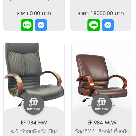
หนังแท้ เลือกได้ค่ะ พนักพิง
โครงสร้างเป็นแบบ2 ชั้น
ระดับสูง แขนและขา เป็นไม้
โดยเพิ่มด้านบนด้วยใย
ราคา 0.00 บาท
ราคา 18000.00 บาท
จริงค่ะ
สังเคราะห์ซึ่งมีลักษณะนุ่ม ที่
ท้าวแขนเป็นโครงอลูมิเนีย
มอัลลอยด์ด้านบนเป็นโพรียู
เรเทนฉีดขึ้นรูปฐานขาเป็นลูมิ
เนียม
EF-984 HW
EF-984 MLW
จะหุ้มด้วยหนังแท้/ พียู/
วัสุดุที่ใช้หุ้มเลือกได้ ทั้งหนัง