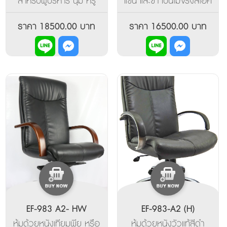
สำหรับผู้บริหาร นุ่ม หรู
แขน และขา เป็นไม้จริงสีโอ๊ค
ดูดี ขาและ แขน วัสดุเป็นไม้
ปรับที่นั่งขึ้นลงด้วยระบบไฮ
แท้สีโอ๊ค ปรับที่นั่งขึ้นลง
โดรลิค ปรับการสวิงโยก
ราคา 18500.00 บาท
ราคา 16500.00 บาท
ด้วยระบบไฮโดรลิค พนัก
เอน และล็อคระดับการเอน
พิงหลงสวิงโยกเอน และล๊อ
ได้ 5 ระดับ (In Stock)
คระดับการเอนได้ 5 ระดับ
โครงสร้าง แข็งแรง คงทน
ต่อการใช้งาน (In Stock)
EF-983 A2- HW
EF-983-A2 (H)
หุ้มด้วยหนังเทียมพียู หรือ
หุ้มด้วยหนังวัวแท้สีดำ