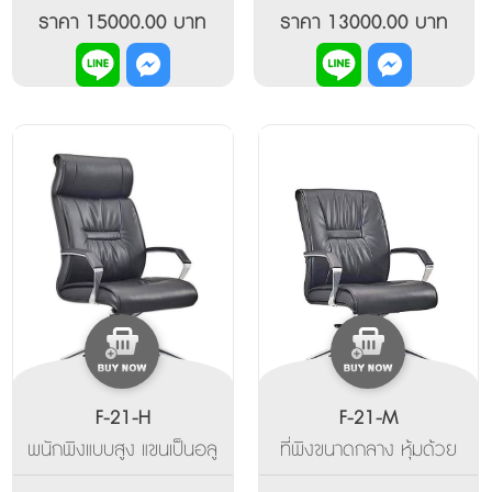
และล็อคระดับแต่ละชั้นที่
ออกแบบให้รองรับพนักพิง
ราคา 15000.00 บาท
ราคา 13000.00 บาท
เลือกเอนได้ มีที่ท้าวแขนเป็น
ด้านหลังได้ดี มีที่ท้าวแขน
โครงสร้าง PP สีบรอนซ์เงิน
เป็นโครงสร้างพีพีสีบรอนซ์
หุ้มด้านบนด้วยหนังชนิด
เงิน หุ้มด้านบนด้วยหนังวัว
เดียวกันกับตัว ซึ่งเป็นรูป
ปรับพนักพิงโยกเอนและ
แบบเฉพาะ ปรับระดับสูงต่ำ
ล็อคระดับได้ทุกระดับ ขาอลู
ด้วยไฮโดรลิค ขาห้าแฉกเป็น
มิเนียม ปรับที่นั้งด้วยไฮโดร
อลูมิเนียมอัลลอยด์ฉีดขึ้น
ลิค
รูป
F-21-H
F-21-M
พนักพิงแบบสูง แขนเป็นอลู
ที่พิงขนาดกลาง หุ้มด้วย
มิเนียปัดเงา รองด้านบน
หน้งวัว หรือหนังพียู มีท้าว