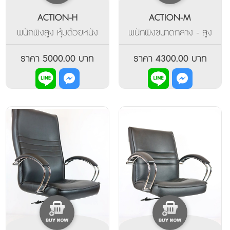
ACTION-H
ACTION-M
พนักพิงสูง หุ้มด้วยหนัง
พนักพิงขนาดกลาง - สูง
เทียมพียูสีดำ โครงสร้าง
โครงสร้างเป็นไม้อัดขึ้นรูป
หลักเป็นเหล็กหนาชุบโครเมี่
วางทับอีกชั้นด้วยหนังนิ่ม
ราคา 5000.00 บาท
ราคา 4300.00 บาท
ยมเงา แขน บุด้วยฟองทับ
อีกชั้น ขาพลาสติกดำอย่าง
โครงเหล็ก ปิดหุ้มทับด้วย
ดี ปรับที่นั่งขึ้นลงด้วยไฮ
หนังพี่ยู ที่นั่งปรับระดับสูง
โดรลิค พนักพิงปรับเอน
ต่ำ ด้วยไฮโดรลิค พนักพิง
หลังได้ (In Stock)
ปรับเอนได้ (In Stock)