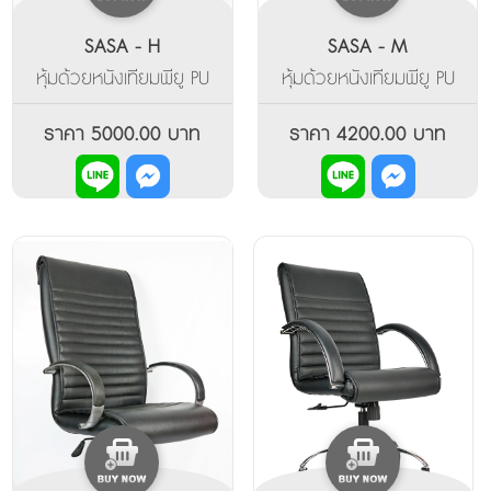
SASA - H
SASA - M
หุ้มด้วยหนังเทียมพียู PU
หุ้มด้วยหนังเทียมพียู PU
สีดำ นุ่มนั่งสบาย พร้อม
สีดำ ขนาดความสูงระดับ
หมอนรองหนุนศรีษะ เหมาะ
ไหล่ ออกแบบลายเย็บแบบ
ราคา 5000.00 บาท
ราคา 4200.00 บาท
สำหรับผู้นั่งที่ดูภูมิฐานใน
เรียบหรู มีสไตล์ แขนโครเมี่
ราคาประหยัดงบประมาณใน
ยมหุ้มทับด้วยฟองน้ำและพี
กระเป๋า ท้าวแขนเป็นโีครเมี่
ยูอีกชั้น ทำให้นุ่มเวลารอง
ยมเงารองด้านบนด้วย
ท้าแขน สบายทุกการใช้งาน
ฟองน้ำและหนังพียู นุ่ม
สบายทุกการใช้งาน