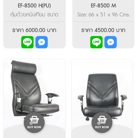
EF-8500 H(PU)
EF-8500 M
หุ้มด้วยหนังเทียม ขนาด
Size: 66 x 51 x 96 Cms.
ของพนักพิงในระดับสูง
พนักพิงทรงขนาดกลาง
แขนปรับขึ้นลงได้ ขาแมงมุม
หุ้มด้วยหนังพียู
ราคา 6000.00 บาท
ราคา 4500.00 บาท
สีเงิน
(Polyurethane) มีท้าวแขน
เป็นแบบปรับระดับได้ ด้าน
บนแขนรองด้วย พียูโฟม
ฉีดขึ้นรูปให้สัมผัสนุ่ม ปรับ
การเอนหลังพร้อมล็อคได้
ปรับระดับด้วยไฮโดรลิค
ฐานขาเป็นเหล็กดัดเคลือบ
ด้วยโครเมี่ยมเงา