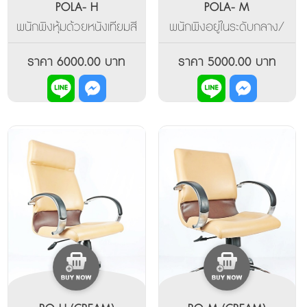
POLA- H
POLA- M
พนักพิงหุ้มด้วยหนังเทียมสี
พนักพิงอยู่ในระดับกลาง/
ดำ หรือเปลี่ยนเป็นหุ้มหนัง
หุ้มด้วยหนังเทียมสีดำทั้ง
แท้ หรือ พียู ที่พิงหลังแบบ
ตัว หรือเปลี่ยนเป็นหุ้มแบบ
ราคา 6000.00 บาท
ราคา 5000.00 บาท
สูงมีแนวโี้ค้งรองรับศรีษะ
หนังแท้ หรืออื่นๆ/ปรับโยก
ด้วยรูปแบบเขฉพาะตัว และรู
หรือเอน พร้อมล๊อคระดับ
แบบของพนักพิง/ที่ท้าแขน
ได้/ หรับที่นั่งด้วยไฮโดร
แบบปรับความสูงขึ้น-ลงได้/
ลิค/ขาโครเมี่ยมเงา
ปรับพนักพิงโยกเอนได้/
ปรัมความสูงต่ำด้วยไฮโดร
ลิค