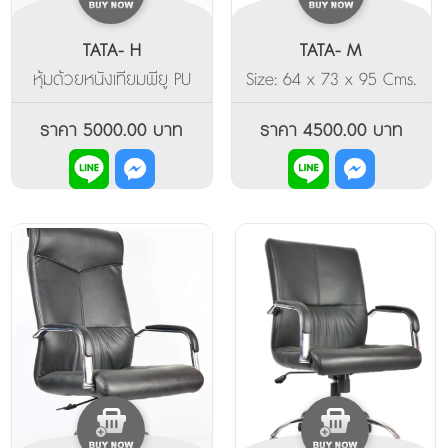
TATA- H
TATA- M
หุ้มด้วยหนังเทียมพียู PU
Size: 64 x 73 x 95 Cms.
สีดำ พร้อมลวดลายช่วงลำ
หุ้มด้วยหนังเทียมพียู
ตัว ดูเทห์ หรู มีสไตล์ มา
พร้อมทั้งที่ท้าวแขนมาใน
ราคา 5000.00 บาท
ราคา 4500.00 บาท
พร้อมกับความสบายเวลา
แบบเฉพาะหุ้มเป็นลักษณะ
นั่งในทุกอริยบท แขนขา วัส
นวม และขาเป็นเหล็กขึ้นรูป
ดุเป็นอลูมิเนียม พร้อมหุ้ม
เคลือบด้วยโครเมี่ยมเงา
ทับส่วนบนด้วยวัสดุเดียว
กับกับตัว