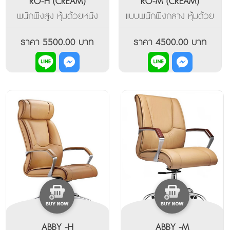
RO-H (CREAM)
RO-M (CREAM)
พนักพิงสูง หุ้มด้วยหนัง
แบบพนักพิงกลาง หุ้มด้วย
เทียม คุมด้วยสี 2 โทน
หนังพียูสีครีมตัดกับสี
หรือเลือกสีโทนเดียวแบบ
น้ำตาลช่วงเว้าเอว มีที่ท้าว
ราคา 5500.00 บาท
ราคา 4500.00 บาท
ขรึม มีที่ท้าวแขยเป็นอลูมิ
แขนเป็นอลูมิเนียมอัลลอยด์
เนียมหุ้มด้านบนด้วยหนัง
ไม่เป็นสนิม ปรับพนักพิงเอน
ปรับโยกเอนและล็อคหลังได้
หลังและล็อคได้ ปรับที่นั่ง
ปรับขึ้นลง ด้วยไฮโดรลิค
ด้วยไฮโดรลิค ฐานขาห้า
ฐานขาเป็นเหล็กโครเมี่ยม
แฉกเป็นเหล็กดัด เคลือบ
ด้วยโครเมี่ยมกันสนิม ล้อ
เลื่อนแบบคู่
ABBY -H
ABBY -M