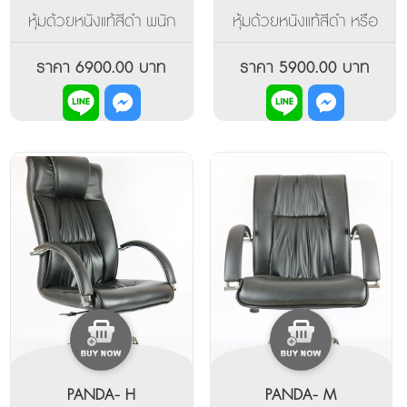
หุ้มด้วยหนังแท้สีดำ พนัก
หุ้มด้วยหนังแท้สีดำ หรือ
พิงสูง เหมาะสำหรับผู้
ลูกค้า ออเดอร์เป็นหนังพียู
บริหารเช่นคุณ แขนและขาทำ
ก็จะระหยัดไปได้อีก สำหรับ
ราคา 6900.00 บาท
ราคา 5900.00 บาท
จากอลูมิเนียมสวยงาม
รุ่นนี้ที่ท้าวแขน-ขาห้าแฉก
พร้อมด้วยการปรับเอนและ
เป็นอลูมิเนียม ได้เช่นกัน
ล๊อคระดับการเอนได้หลาย
ระดับ
PANDA- H
PANDA- M