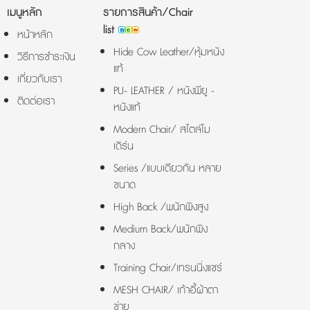
เมนูหลัก
รายการสินค้า/Chair
list
หน้าหลัก
Hide Cow Leather/หุ้มหนัง
วิธีการชำระเงิน
แท้
เกี่ยวกับเรา
PU- LEATHER / หนังพียู -
ติดต่อเรา
หนังแท้
Modern Chair/ สไตล์โม
เดิร์น
Series /แบบเดียวกัน หลาย
ขนาด
High Back /พนักพิงสูง
Medium Back/พนักพิง
กลาง
Training Chair/เทรนนิ่งแชร์
MESH CHAIR/ เก้าอี้ผ้าตา
ข่าย